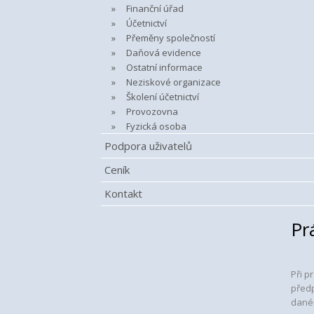
Finanční úřad
Účetnictví
Přeměny společností
Daňová evidence
Ostatní informace
Neziskové organizace
Školení účetnictví
Provozovna
Fyzická osoba
Podpora uživatelů
Ceník
Kontakt
Pr
Při p
předp
daném