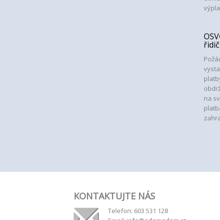
výpla
OSVČ
řidi
Požád
vysta
platb
obdrž
na sv
platb
zahra
KONTAKTUJTE NÁS
Telefon: 603 531 128