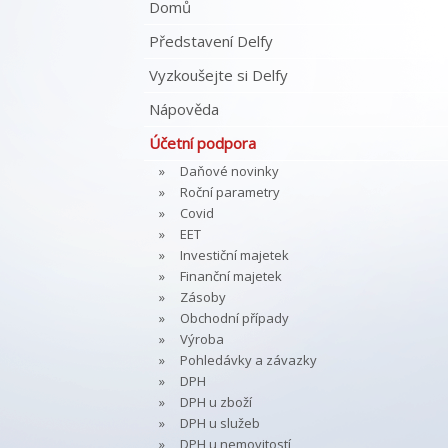
Domů
Představení Delfy
Vyzkoušejte si Delfy
Nápověda
Účetní podpora
Daňové novinky
Roční parametry
Covid
EET
Investiční majetek
Finanční majetek
Zásoby
Obchodní případy
Výroba
Pohledávky a závazky
DPH
DPH u zboží
DPH u služeb
DPH u nemovitostí