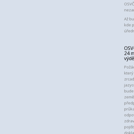
OSVČ 
neza
Až bu
kde p
úředn
OSVČ
24 m
výdě
Požád
kter
zrcad
jazyc
bude
země
před
průk
odpov
zdrav
poji
dokl