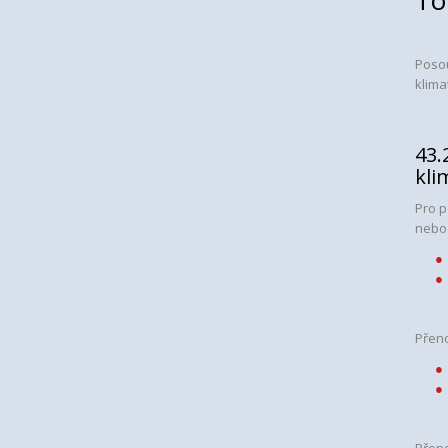
To
Posou
klima
43.
kli
Pro p
nebo n
Přen