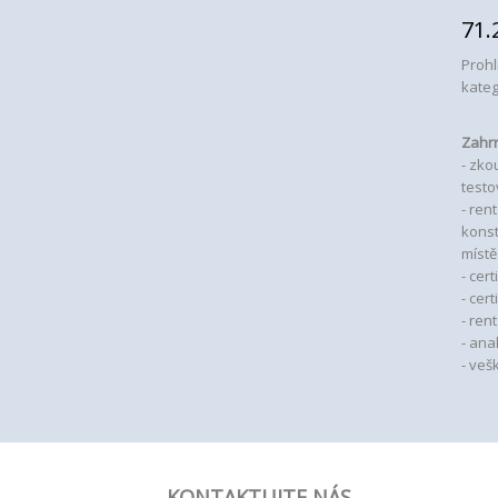
71.
Prohl
kateg
Zahrn
- zko
test
- ren
konst
místě
- cert
- cer
- ren
- ana
- veš
KONTAKTUJTE NÁS