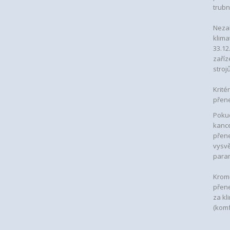
trubn
Nezah
klima
33.12
zaříz
strojů
Krité
přene
Pokud
kanc
přene
vysvě
para
Kromě
přene
za kl
(komf