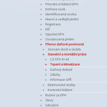
Přiznání a hlášení DPH
Definice osob
Identifikovaná osoba
Hlavní a vedlejší plnění
Registrace
DIČ
Výpočet DPH
Osvobozená plnění
Přenos daňové povinnosti
Seznam zboží a služeb
Stavební a montážní práce
CZ-CPA 41-43
Topení a klimatizace
Daňový doklad
Zálohy
Informace GFŘ
Elektronické služby
Kontrolní hlášení
Ručení za DPH
Slevy
Sdružení