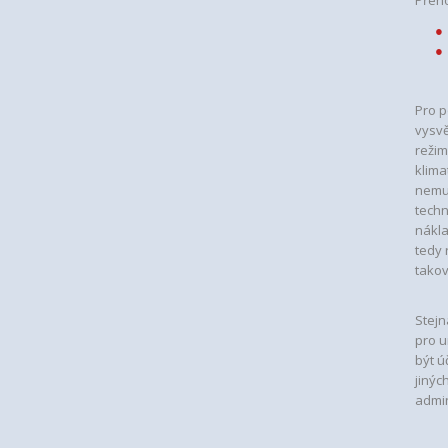
Přen
Pro p
vysvě
režim
klima
nemus
techn
nákla
tedy 
takov
Stejn
pro u
být úč
jinýc
admin