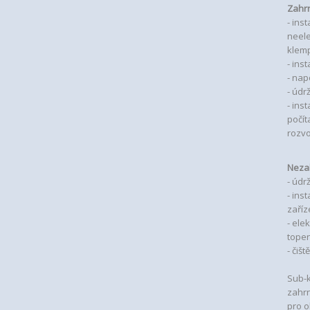
Zahrn
- ins
neele
klemp
- ins
- nap
- údr
- ins
počít
rozvo
Neza
- údr
- ins
zaříz
- ele
topen
- čiš
Sub-k
zahrn
pro o