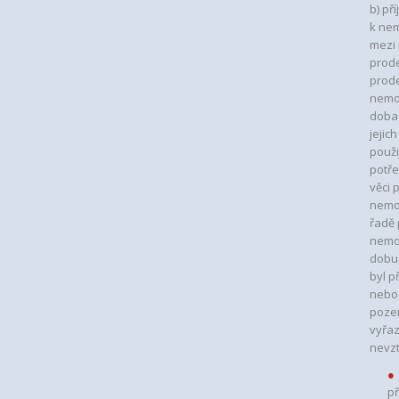
b) př
k ne
mezi 
prode
prode
nemo
doba 
jejic
použi
potře
věci 
nemov
řadě 
nemo
dobu,
byl p
nebo
pozem
vyřa
nevzt
p