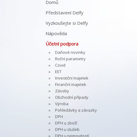
Domů
Představení Delfy
Vyzkoušejte si Delfy
Nápověda
Účetní podpora
Daňové novinky
Roční parametry
Covid
EET
Investiční majetek
Finanční majetek
Zásoby
Obchodní případy
Výroba
Pohledávky a závazky
DPH
DPH u zboží
DPH u služeb
DPH u nemovitostí