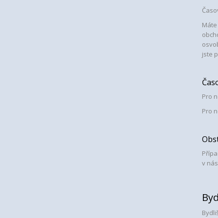
Časov
Máte 
obcho
osvob
jste 
Časo
Pro n
Pro n
Obst
Přípa
v nás
Byd
Bydli