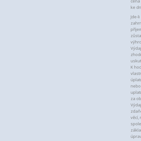
cena 
ke dn
Jde-l
zahrn
příje
zůsta
výhro
Výdaj
zhodn
uskut
K hod
vlast
úplat
nebo 
uplat
za ob
Výdaj
zdaňo
věcí,
spole
zákla
úprav