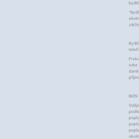
bydli
"Bydl
okoln
zdržo
Bydli
telef
Proka
odst.
daně 
příjmů
Bližš
Stálý
podle
popla
popla
popla
okoln