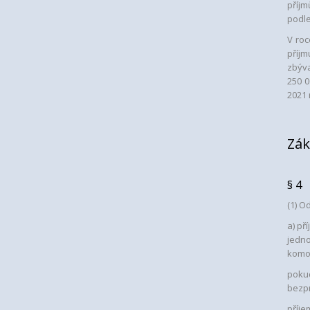
příjm
podle
V roc
příj
zbýva
250 0
2021 
Zák
§ 4
(1) O
a) př
jedno
komor
pokud
bezp
příje