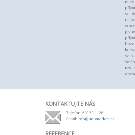
mohou
příjm
se ob
ustan
vráce
plyno
příjm
hazar
kurso
se o 
směn
trhu
obcho
KONTAKTUJTE NÁS
Telefon: 603 531 128
Email:
info@adamadam.cz
REFERENCE