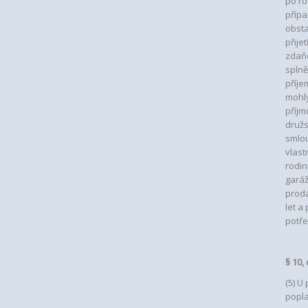
po ro
přípa
obsta
přije
zdaňo
splně
příje
mohly
příjm
družs
smlou
vlast
rodin
garáž
prodá
let a
potře
§ 10,
(5) U
popla