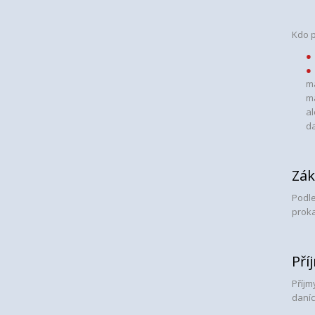
Kdo p
ma
ma
a
d
Zák
Podle
proka
Pří
Příjm
daníc