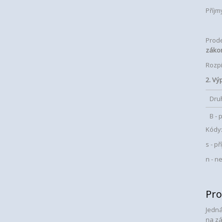
Příjm
Prode
záko
Rozpi
2. Vý
Druh
B - 
Kódy
s - p
n - n
Pro
Jedná
na z