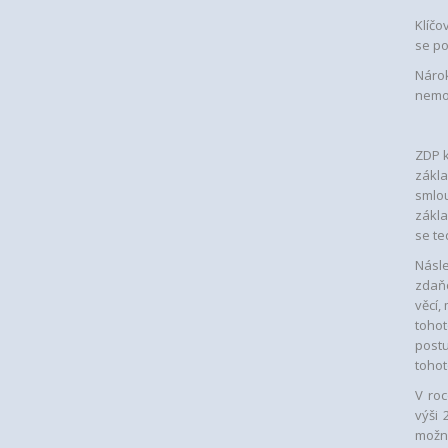
Klíčo
se po
Nárok
nemov
ZDP k
zákl
smlou
zákla
se te
Násle
zdaňo
věcí,
tohot
postu
tohot
V roc
výši 
možné