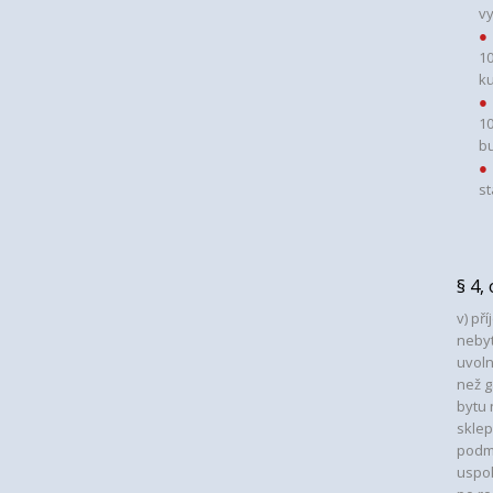
vy
10
ku
10
bu
st
§ 4,
v) př
nebyt
uvoln
než g
bytu 
sklep
podmí
uspok