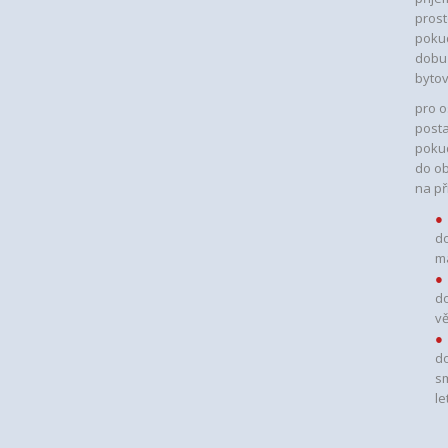
prost
pokud
dobu 
bytov
pro o
posta
pokud
do o
na př
do
ma
do
v
do
sm
le