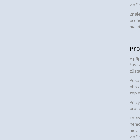
z pří
Znale
oceň
majet
Pro
V pří
časov
zůsta
Poku
obsta
zaplat
Při v
prode
To zn
nemov
mezi 
z pří