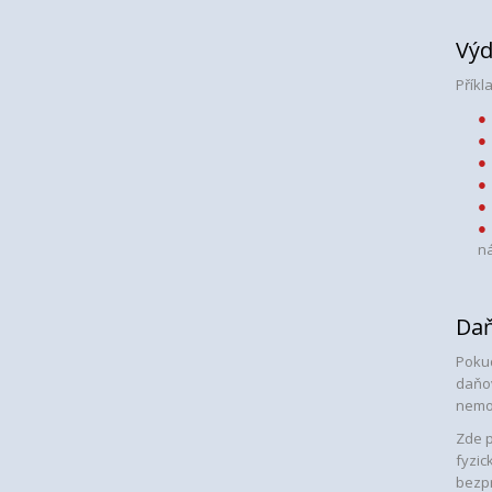
Výd
Příkl
ná
Daň
Pokud
daňov
nemov
Zde p
fyzic
bezpr