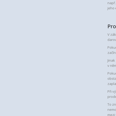
např.
jeho 
Pro
V zák
darov
Pokud
začín
Jinak
v něm
Poku
obsta
zaplat
Při v
prode
To zn
nemov
mezi 