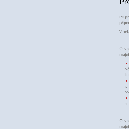
Pr
Při p
příjm
V něk
Osvo
maje
vč
b
pr
vy
(n
Osvob
maje