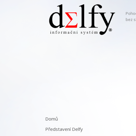
Pohod
bez s
Domů
Představení Delfy