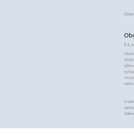
Účetn
Obc
§ 4, 
Obcho
účely
účto
vyřaz
rozum
nebo 
U ta
oprav
Zákon