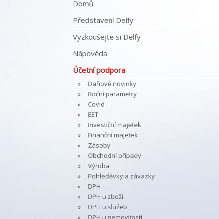
Domů
Představení Delfy
Vyzkoušejte si Delfy
Nápověda
Účetní podpora
Daňové novinky
Roční parametry
Covid
EET
Investiční majetek
Finanční majetek
Zásoby
Obchodní případy
Výroba
Pohledávky a závazky
DPH
DPH u zboží
DPH u služeb
DPH u nemovitostí