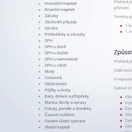
Přehled j
Investiční majetek
přiznání.
Finanční majetek
Zásoby
Termíny p
Obchodní případy
1. 
Výroba
1. 
Pohledávky a závazky
DPH
DPH u zboží
Způso
DPH u služeb
DPH u nemovitostí
Přehled j
DPH u záloh
Další mož
Mzdy
Cestovné
V neposle
Občerstvení
Datové sc
Půjčky a úroky
Dary, dotace a příspěvky
Vše
Manka, škody a opravy
Voj
Pokuty, penále a doměrky
Čes
Obo
Časové rozlišení
Zam
Ostatní účetní operace
Zdr
Vlastní kapitál