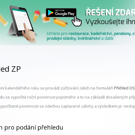
led ZP
ní kalendářního roku se provádí zúčtování záloh na formuláři
Přehled OS
du se vypočítá roční povinnost pojistného a to na základě dosažených pří
vypočítané povinnosti se odečtou zaplacené zálohy a výsledkem je nedop
n pro podání přehledu