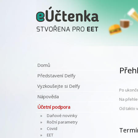
Domů
Přeh
Představení Delfy
Vyzkoušejte si Delfy
Po ukonče
Nápověda
Na přehle
Účetní podpora
Od takto 
Daňové novinky
Roční parametry
Covid
Termí
EET