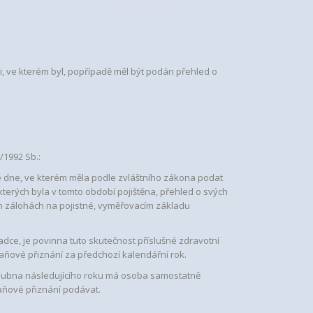
, ve kterém byl, popřípadě měl být podán přehled o
/1992 Sb.:
e dne, ve kterém měla podle zvláštního zákona podat
kterých byla v tomto období pojištěna, přehled o svých
ých zálohách na pojistné, vyměřovacím základu
e, je povinna tuto skutečnost příslušné zdravotní
aňové přiznání za předchozí kalendářní rok.
. dubna následujícího roku má osoba samostatně
daňové přiznání podávat.