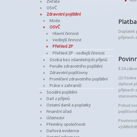
Rev
Zvířata
OSVČ
Zdravotní pojištění
Platba
Mzda
OSVČ
Doplatek p
Hlavní činnost
příjmech a
Vedlejší činnost
Přehled ZP
Přehled ZP - vedlejší činnost
Povin
Osoba bez zdanitelných příjmů
Penále zdravotního pojištění
§ 24 záko
Zdravotní pojišťovny
(2) Osoba
Promlčení zdravotního pojištění
daňové př
Práce v zahraničí
příjmech 
Sociální pojištění
stanovené
Daň z příjmů
Ostatní daně a poplatky
Pokud oso
Finanční úřad
pojišťovn
Účetnictví
Povinnost
Přeměny společností
výdělečně
Daňová evidence