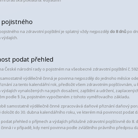
írní bratrská pokladna: edyadmh
 pojistného
ojistného na zdravotní pojištění je splatný vždy nejpozději
do 8 dnů
po dni
 výdajích.
nost podat přehled
na České národní rady o pojistném na všeobecné zdravotní pojištění č. 592
 samostatně výdělečně činná je povinna nejpozději do jednoho měsíce od
iznání za tento kalendářní rok, předložit všem zdravotním pojišťovnám, u 
a výdajích vynaložených na jejich dosažení, zajištění a udržení, zaplacen
m podle § 3a, pojistném vypočteném z tohoto vyměřovacího základu.
bě samostatně výdělečně činné zpracovává daňové přiznání daňový poradc
ě doložit do 30. dubna kalendářního roku, ve kterém má povinnost podat d
 podat přehled o příjmech a výdajích příslušné zdravotní pojišťovně do 8
 činná i v případě, kdy není povinna podle zvláštního právního předpisu 