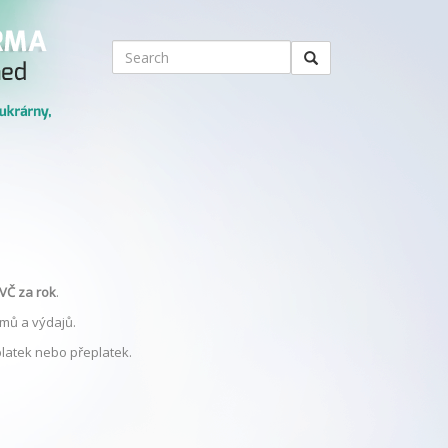
VČ za rok
.
jmů a výdajů.
latek nebo přeplatek.