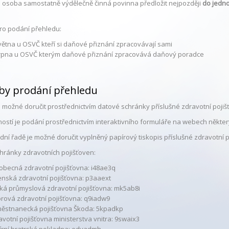
e osoba samostatně výdělečně činná povinna předložit nejpozději
do jedn
ro podání přehledu:
května u OSVČ kteří si daňové přiznání zpracovávají sami
srpna u OSVČ kterým daňové přiznání zpracovává daňový poradce
by prodání přehledu
e možné doručit prostřednictvím datové schránky příslušné zdravotní pojiš
ností je podání prostřednictvím interaktivního formuláře na webech někter
dní řadě je možné doručit vyplněný papírový tiskopis příslušné zdravotní p
hránky zdravotních pojišťoven:
obecná zdravotní pojišťovna: i48ae3q
enská zdravotní pojišťovna: p3aaext
ká průmyslová zdravotní pojišťovna: mk5ab8i
rová zdravotní pojišťovna: q9iadw9
ěstnanecká pojišťovna Škoda: 5kpadkp
avotní pojišťovna ministerstva vnitra: 9swaix3