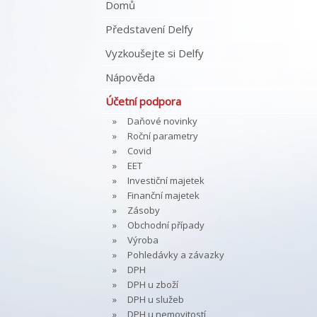
Domů
Představení Delfy
Vyzkoušejte si Delfy
Nápověda
Účetní podpora
Daňové novinky
Roční parametry
Covid
EET
Investiční majetek
Finanční majetek
Zásoby
Obchodní případy
Výroba
Pohledávky a závazky
DPH
DPH u zboží
DPH u služeb
DPH u nemovitostí