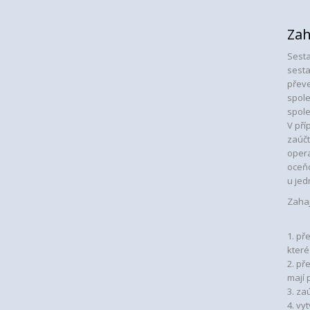
Zah
Sesta
sesta
převe
spole
spole
V pří
zaúčt
opera
oceňo
u jed
Zahaj
1. př
které
2. př
mají 
3. za
4. vy