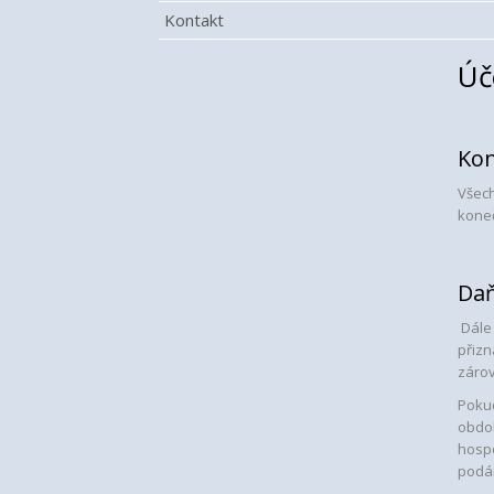
Kontakt
Úč
Kon
Všech
koneč
Daň
Dále 
přizn
zárov
Poku
obdob
hospo
podán