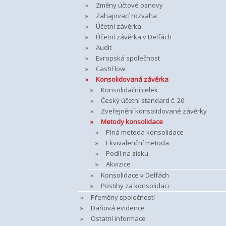
Změny účtové osnovy
Zahajovací rozvaha
Účetní závěrka
Účetní závěrka v Delfách
Audit
Evropská společnost
CashFlow
Konsolidovaná závěrka
Konsolidační celek
Český účetní standard č. 20
Zveřejnění konsolidované závěrky
Metody konsolidace
Plná metoda konsolidace
Ekvivalenční metoda
Podíl na zisku
Akvizice
Konsolidace v Delfách
Postihy za konsolidaci
Přeměny společností
Daňová evidence
Ostatní informace