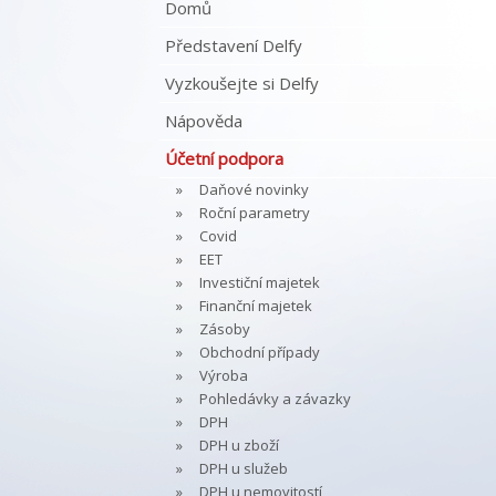
Domů
Představení Delfy
Vyzkoušejte si Delfy
Nápověda
Účetní podpora
Daňové novinky
Roční parametry
Covid
EET
Investiční majetek
Finanční majetek
Zásoby
Obchodní případy
Výroba
Pohledávky a závazky
DPH
DPH u zboží
DPH u služeb
DPH u nemovitostí