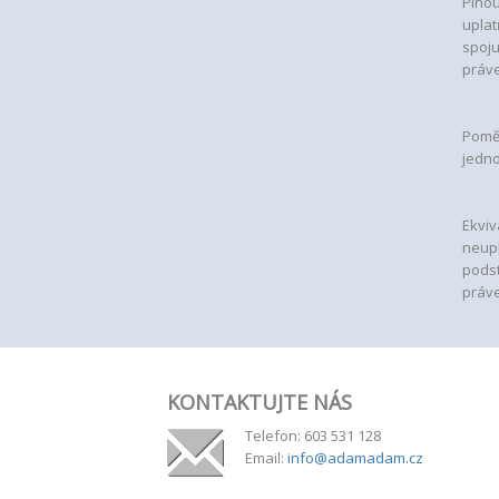
Plnou
uplat
spoju
práve
Pomě
jedno
Ekviv
neupl
podst
práve
KONTAKTUJTE NÁS
Telefon: 603 531 128
Email:
info@adamadam.cz