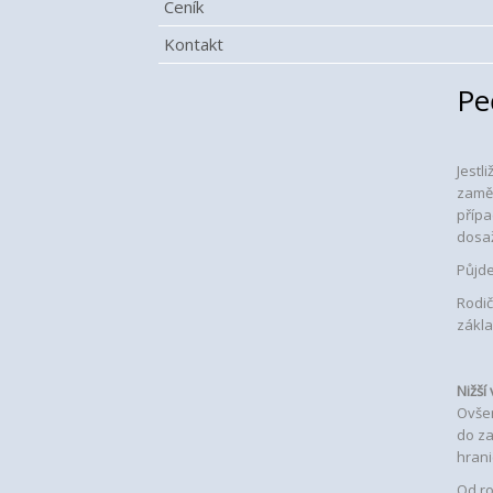
Ceník
Kontakt
Pe
Jestl
zamě
přípa
dosaž
Půjde
Rodič
zákla
Nižší
Ovšem
do za
hrani
Od ro