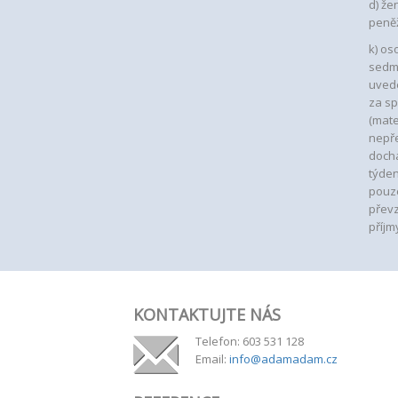
d) že
peněž
k)
o
s
sedmi
uved
za sp
(mate
nepře
dochá
týden
pouze
převz
příjm
KONTAKTUJTE NÁS
Telefon: 603 531 128
Email:
info@adamadam.cz