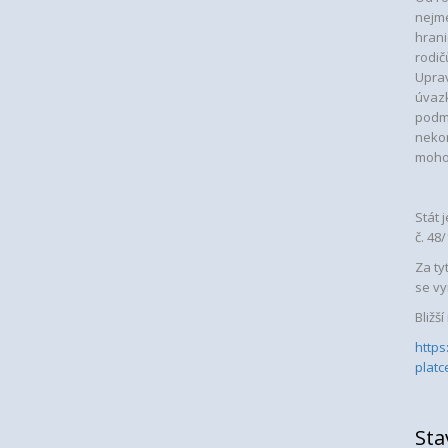
nejmé
hrani
rodič
Uprav
úvazk
podmí
nekon
mohou
Stát 
č. 48
Za ty
se vy
Bližš
https
platc
Sta