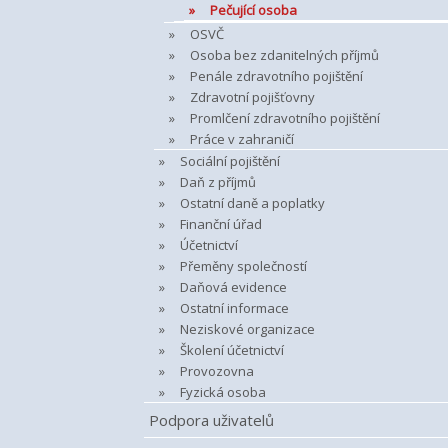
Pečující osoba
OSVČ
Osoba bez zdanitelných příjmů
Penále zdravotního pojištění
Zdravotní pojišťovny
Promlčení zdravotního pojištění
Práce v zahraničí
Sociální pojištění
Daň z příjmů
Ostatní daně a poplatky
Finanční úřad
Účetnictví
Přeměny společností
Daňová evidence
Ostatní informace
Neziskové organizace
Školení účetnictví
Provozovna
Fyzická osoba
Podpora uživatelů