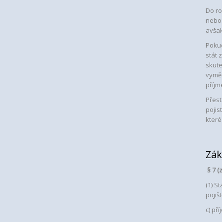
Do ro
nebo 
avša
Pokud
stát 
skute
vyměř
příjm
Přest
pojis
které 
Zák
§ 7 (
(1)
Stá
pojiš
c) př