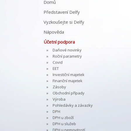
Domů
Představení Delfy
Vyzkoušejte si Delfy
Nápověda
Účetní podpora
Daňové novinky
Roční parametry
Covid
EET
Investiční majetek
Finanční majetek
Zásoby
Obchodní případy
Výroba
Pohledávky a závazky
DPH
DPH u zboží
DPH u služeb
DPH u nemovitostí