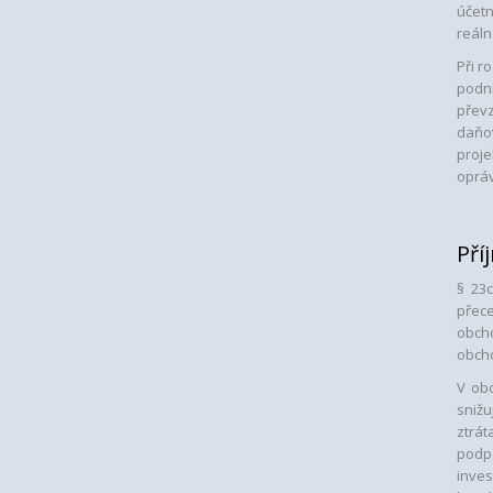
účetn
reál
Při r
podni
převz
daňov
proje
oprá
Pří
§ 23c
přec
obcho
obcho
V obo
snižu
ztrá
podp
inve