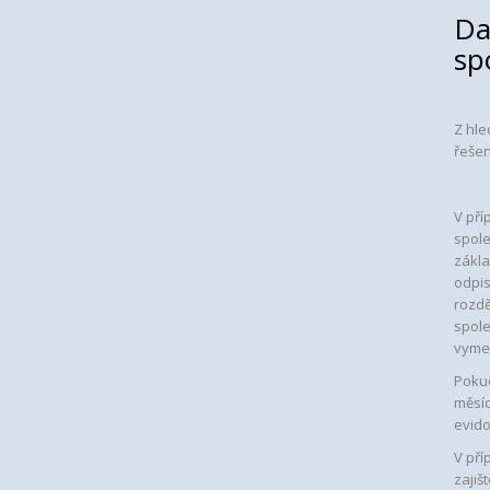
Da
sp
Z hle
řešen
V pří
spole
zákla
odpi
rozdě
spole
vyme
Pokud
měsíc
evid
V pří
zajiš