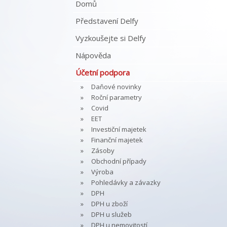
Domů
Představení Delfy
Vyzkoušejte si Delfy
Nápověda
Účetní podpora
Daňové novinky
Roční parametry
Covid
EET
Investiční majetek
Finanční majetek
Zásoby
Obchodní případy
Výroba
Pohledávky a závazky
DPH
DPH u zboží
DPH u služeb
DPH u nemovitostí