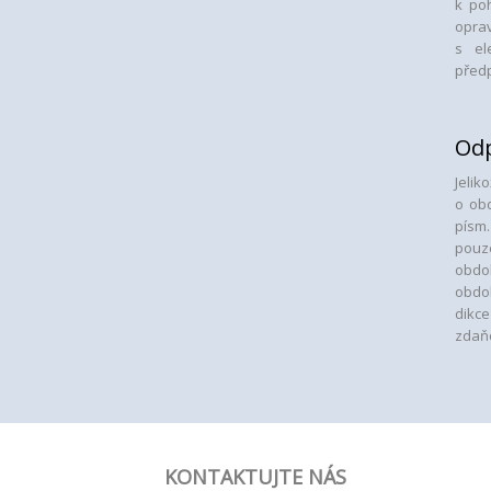
k po
opr
s el
předp
Odp
Jelik
o obd
písm.
pouz
obdo
obdo
dikc
zdaňo
KONTAKTUJTE NÁS